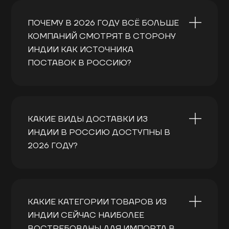
ПОЧЕМУ В 2026 ГОДУ ВСЁ БОЛЬШЕ
КОМПАНИЙ СМОТРЯТ В СТОРОНУ
ИНДИИ КАК ИСТОЧНИКА
ПОСТАВОК В РОССИЮ?
Индия активно развивает
производство во многих категориях:
FMCG, фарма, текстиль, химия,
КАКИЕ ВИДЫ ДОСТАВКИ ИЗ
машиностроение. Себестоимость и
ИНДИИ В РОССИЮ ДОСТУПНЫ В
разнообразие ассортимента делают
2026 ГОДУ?
страну интересной альтернативой
или дополнением к Китаю. Мы
Основные варианты — море
помогаем выстроить логистику и
(FCL/LCL), авиа для срочных грузов и
работу с поставщиками “с нуля”.
мультимодальные схемы через
КАКИЕ КАТЕГОРИИ ТОВАРОВ ИЗ
третьи страны. Выбор зависит от
ИНДИИ СЕЙЧАС НАИБОЛЕЕ
категории товара, объёмов и сроков.
ВОСТРЕБОВАНЫ ДЛЯ ИМПОРТА В