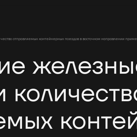
ичество отправляемых контейнерных поездов в восточном направлении приме
ие железны
и количеств
емых конте