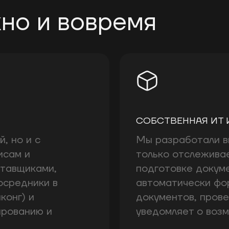
но и вовремя
СОБСТВЕННАЯ ИТ 
, но и с
Мы разработали в
исам и
только отслеживае
ставщиками,
подготовке докум
осредники в
автоматически фо
конг) и
документов, прове
ированию и
уведомляет о воз