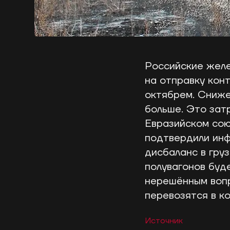
Российские желе
на отправку кон
октябрем. Сниже
больше. Это зат
Евразийском сою
подтвердили инф
дисбаланс в гру
полувагонов буд
нерешённым вопр
перевозятся в к
Источник