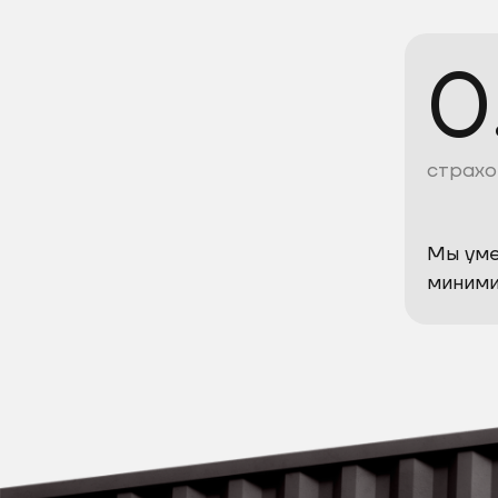
0
страхо
Мы ум
миними