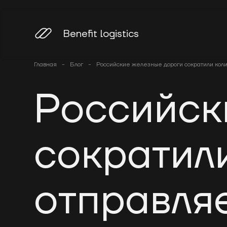
Benefit logistics
Главная
-
Блог
-
Российские железные дороги сократили кол
Российск
сократил
отправля