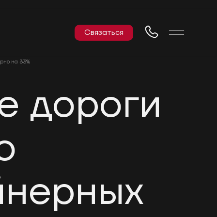
Связаться
рно на 33%
е дороги
о
йнерных