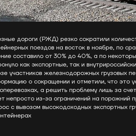
зные дороги (РЖД) резко сократили количес
тейнерных поездов на восток в ноябре, по ср
ние составило от 30% до 40%, а по некотор
ронуло как экспортные, так и внутрироссийски
зе участников железнодорожных грузовых пе
ормацию о сокращении и отметили, что это у
зоперевозках, а решить проблему лишь за сче
ет непросто из-за ограничений на порожний п
ос с вывозом высокодоходных экспортных гр
онтейнерах