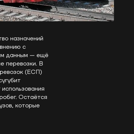
тво назначений
авнению с
ым данным — ещё
е перевозки. В
ревозок (ЕСП)
сугубит
т использования
робег. Остаётся
узов, которые