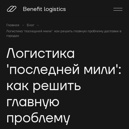
Benefit logistics
Главная
-
Блог
-
Логистика 'последней мили': как решить главную проблему доставки в
городах
Логистика
'последней мили':
как решить
главную
проблему